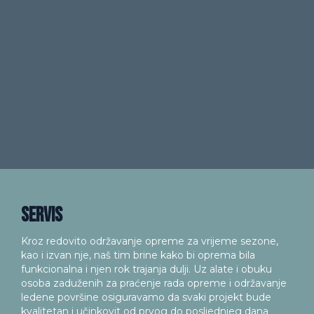
Servis
Kroz redovito održavanje opreme za vrijeme sezone,
kao i izvan nje, naš tim brine kako bi oprema bila
funkcionalna i njen rok trajanja dulji. Uz alate i obuku
osoba zaduženih za praćenje rada opreme i održavanje
ledene površine osiguravamo da svaki projekt bude
kvalitetan i učinkovit od prvog do posljednjeg dana