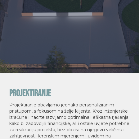
Projektiranje
Projektiranje obavljamo jednako personaliziranim
pristupom, s fokusom na želje klijenta. Kroz inženjerske
izračune i nacrte razvijamo optimalna i efikasna rješenja
kako bi zadovoljili financijske, ali i ostale uvjete potrebne
za realizaciju projekta, bez obzira na njegovu veličinu i
zahtjevnost. Terenskim mjerenjem i uvidom na