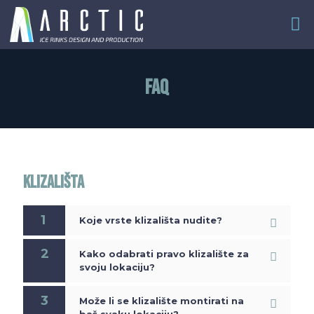
FAQ
KLIZALIŠTA
1
Koje vrste klizališta nudite?
2
Kako odabrati pravo klizalište za
svoju lokaciju?
3
Može li se klizalište montirati na