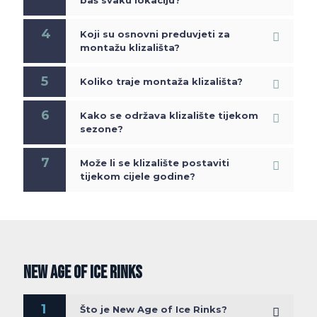
baš svaku lokaciju?
4
Koji su osnovni preduvjeti za
montažu klizališta?
5
Koliko traje montaža klizališta?
6
Kako se održava klizalište tijekom
sezone?
7
Može li se klizalište postaviti
tijekom cijele godine?
NEW AGE OF ICE RINKS
1
Što je New Age of Ice Rinks?