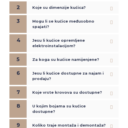
2
Koje su dimenzije kućica?
3
Mogu li se kućice međusobno
spajati?
4
Jesu li kućice opremljene
elektroinstalacijom?
5
Za koga su kućice namijenjene?
6
Jesu li kućice dostupne za najam i
prodaju?
7
Koje vrste krovova su dostupne?
8
U kojim bojama su kućice
dostupne?
9
Koliko traje montaža i demontaža?