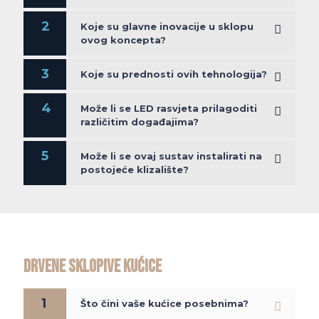
2
Koje su glavne inovacije u sklopu
ovog koncepta?
3
Koje su prednosti ovih tehnologija?
4
Može li se LED rasvjeta prilagoditi
različitim događajima?
5
Može li se ovaj sustav instalirati na
postojeće klizalište?
DRVENE SKLOPIVE KUĆICE
1
Što čini vaše kućice posebnima?