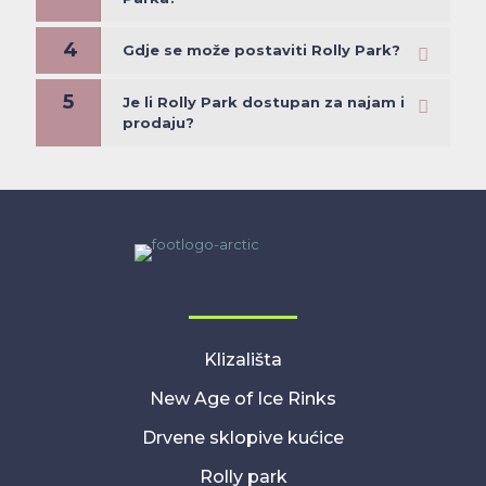
4
Gdje se može postaviti Rolly Park?
5
Je li Rolly Park dostupan za najam i
prodaju?
Klizališta
New Age of Ice Rinks
Drvene sklopive kućice
Rolly park