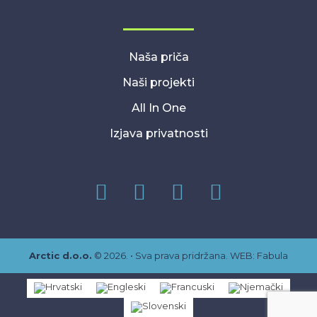
Naša priča
Naši projekti
All In One
Izjava privatnosti
Arctic d.o.o.
© 2026. • Sva prava pridržana. WEB:
Fabula