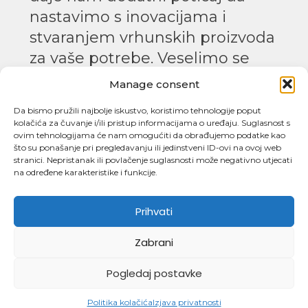
nastavimo s inovacijama i
stvaranjem vrhunskih proizvoda
za vaše potrebe. Veselimo se
budućim projektima i novim
Manage consent
prilikama za suradnju!
Da bismo pružili najbolje iskustvo, koristimo tehnologije poput
kolačića za čuvanje i/ili pristup informacijama o uređaju. Suglasnost s
ovim tehnologijama će nam omogućiti da obrađujemo podatke kao
što su ponašanje pri pregledavanju ili jedinstveni ID-ovi na ovoj web
stranici. Nepristanak ili povlačenje suglasnosti može negativno utjecati
na određene karakteristike i funkcije.
Prihvati
Zabrani
Pogledaj postavke
Politika kolačića
Izjava privatnosti