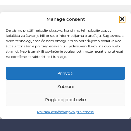
Manage consent
OSTALI PROJEKTI
Da bismo pružili najbolje iskustvo, koristimo tehnologije poput
kolačića za čuvanje i/ili pristup informacijama o uređaju. Suglasnost s
ovim tehnologijama će nam omogućiti da obrađujemo podatke kao
što su ponašanje pri pregledavanju ili jedinstveni ID-ovi na ovoj web
stranici. Nepristanak ili povlačenje suglasnosti može negativno utjecati
na određene karakteristike i funkcije.
Prihvati
Zabrani
Pogledaj postavke
Politika kolačića
Izjava privatnosti
SANTIAGO BERNABÉU, MADRID, ŠPANJOLSKA