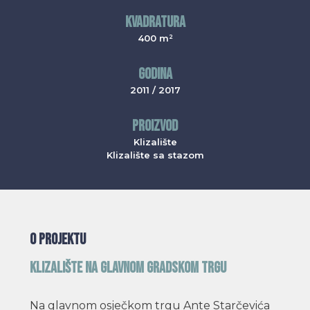
KVADRATURA
400 m²
GODINA
2011 / 2017
PROIZVOD
Klizalište
Klizalište sa stazom
O PROJEKTU
KLIZALIŠTE NA GLAVNOM GRADSKOM TRGU
Na glavnom osječkom trgu Ante Starčevića