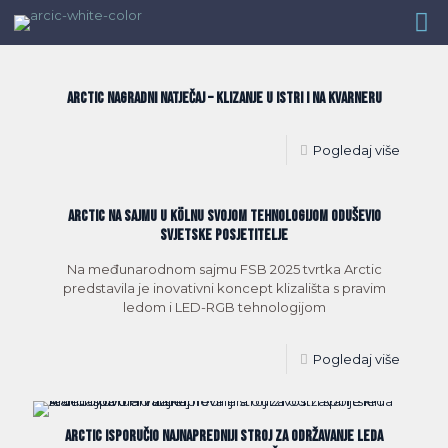
Kategorija
Lokacija
Autori
Pokaži sve
ARCTIC NAGRADNI NATJEČAJ – Klizanje u Istri i na Kvarneru
Pogledaj više
Arctic na sajmu u Kölnu svojom tehnologijom oduševio
svjetske posjetitelje
Na međunarodnom sajmu FSB 2025 tvrtka Arctic
predstavila je inovativni koncept klizališta s pravim
ledom i LED-RGB tehnologijom
Pogledaj više
Arctic isporučio najnapredniji stroj za održavanje leda