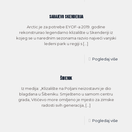
SARAJEVO SKENDERIJA
Arctic je za potrebe EYOF-a 2019. godine
rekonstruirao legendarno klizalište u Skenderiji iz
kojeg se u narednim sezonama razvio najveći vanjski
ledeni park u regiji s
[…]
Pogledaj više
ŠIBENIK
Iz medija: „Klizalište na Poljani neizostavni je dio
blagdana u Šibeniku. Smješteno u samom centru
grada, Vitićevo more omiljeno je mjesto za zimske
radosti svih generacija,
[…]
Pogledaj više