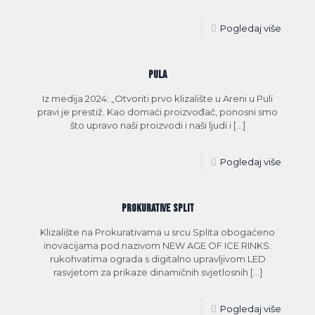
Pogledaj više
PULA
Iz medija 2024: „Otvoriti prvo klizalište u Areni u Puli
pravi je prestiž. Kao domaći proizvođač, ponosni smo
što upravo naši proizvodi i naši ljudi i
[…]
Pogledaj više
PROKURATIVE SPLIT
Klizalište na Prokurativama u srcu Splita obogaćeno
inovacijama pod nazivom NEW AGE OF ICE RINKS:
rukohvatima ograda s digitalno upravljivom LED
rasvjetom za prikaze dinamičnih svjetlosnih
[…]
Pogledaj više