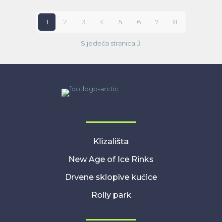
1
2
3
4
5
6
7
8
Sljedeća stranica
Klizališta
New Age of Ice Rinks
Drvene sklopive kućice
Rolly park