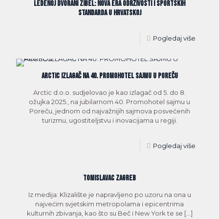
ledenoj dvorani Zibel: nova era održivosti i sportskih
standarda u Hrvatskoj
Pogledaj više
Arctic izlagač na 40. Promohotel sajmu u Poreču
Arctic d.o.o. sudjelovao je kao izlagač od 5. do 8.
ožujka 2025., na jubilarnom 40. Promohotel sajmu u
Poreču, jednom od najvažnijih sajmova posvećenih
turizmu, ugostiteljstvu i inovacijama u regiji.
Pogledaj više
TOMISLAVAC ZAGREB
Iz medija: Klizalište je napravljeno po uzoru na ona u
najvećim svjetskim metropolama i epicentrima
kulturnih zbivanja, kao što su Beč i New York te se
[…]